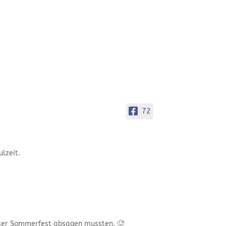
72
lzeit.
nser Sommerfest absagen mussten. 🥵