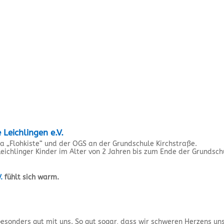
e Leichlingen e.V.
ita „Flohkiste“ und der OGS an der Grundschule Kirchstraße.
eichlinger Kinder im Alter von 2 Jahren bis zum Ende der Grundschu
.
fühlt sich warm.
besonders gut mit uns. So gut sogar, dass wir schweren Herzens u