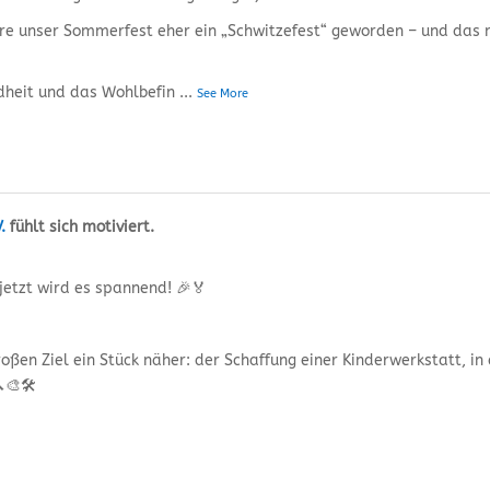
e unser Sommerfest eher ein „Schwitzefest“ geworden – und das m
dheit und das Wohlbefin
...
See More
.
fühlt sich motiviert.
jetzt wird es spannend! 🎉🏅
oßen Ziel ein Stück näher: der Schaffung einer Kinderwerkstatt, in
🎨🛠️